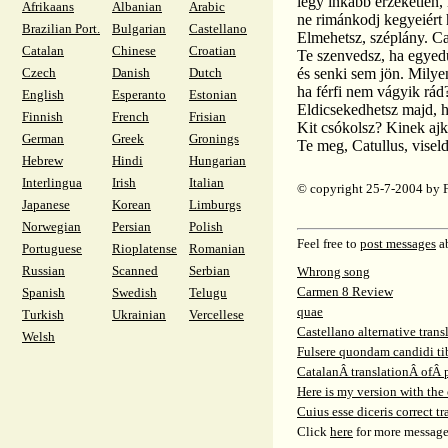
légy inkább érzéketlen, 
Afrikaans
Albanian
Arabic
ne rimánkodj kegyeiért 
Brazilian Port.
Bulgarian
Castellano
Elmehetsz, széplány. Ca
Catalan
Chinese
Croatian
Te szenvedsz, ha egyedül
Czech
Danish
Dutch
és senki sem jön. Milyen
ha férfi nem vágyik rá
English
Esperanto
Estonian
Eldicsekedhetsz majd,
Finnish
French
Frisian
Kit csókolsz? Kinek aj
German
Greek
Gronings
Te meg, Catullus, viseld
Hebrew
Hindi
Hungarian
Interlingua
Irish
Italian
© copyright 25-7-2004 by 
Japanese
Korean
Limburgs
Norwegian
Persian
Polish
Feel free to
post messages
ab
Portuguese
Rioplatense
Romanian
Russian
Scanned
Serbian
Whrong song
Carmen 8 Review
Spanish
Swedish
Telugu
quae
Turkish
Ukrainian
Vercellese
Castellano alternative tran
Welsh
Fulsere quondam candidi tibi
CatalanÂ translationÂ ofÂ
Here is my version with the 
Cuius esse diceris correct t
Click
here
for more message