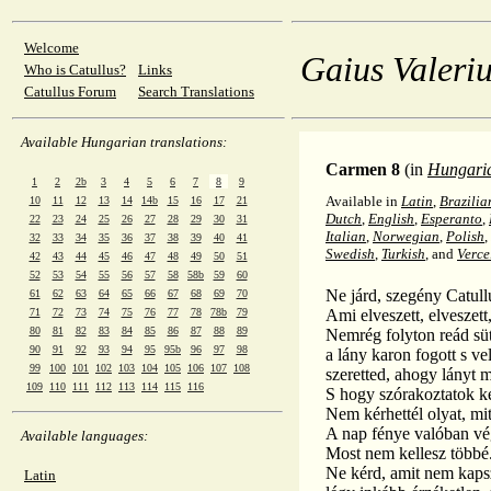
Welcome
Gaius Valeriu
Who is Catullus?
Links
Catullus Forum
Search Translations
Available Hungarian translations:
Carmen 8
(in
Hungari
1
2
2b
3
4
5
6
7
8
9
Available in
Latin
,
Brazilia
10
11
12
13
14
14b
15
16
17
21
Dutch
,
English
,
Esperanto
,
22
23
24
25
26
27
28
29
30
31
Italian
,
Norwegian
,
Polish
,
32
33
34
35
36
37
38
39
40
41
Swedish
,
Turkish
, and
Verce
42
43
44
45
46
47
48
49
50
51
52
53
54
55
56
57
58
58b
59
60
Ne járd, szegény Catullu
61
62
63
64
65
66
67
68
69
70
71
72
73
74
75
76
77
78
78b
79
Ami elveszett, elveszett,
80
81
82
83
84
85
86
87
88
89
Nemrég folyton reád süt
90
91
92
93
94
95
95b
96
97
98
a lány karon fogott s ve
99
100
101
102
103
104
105
106
107
108
szeretted, ahogy lányt 
109
110
111
112
113
114
115
116
S hogy szórakoztatok k
Nem kérhettél olyat, mi
A nap fénye valóban vég
Available languages:
Most nem kellesz többé.
Ne kérd, amit nem kapsz
Latin