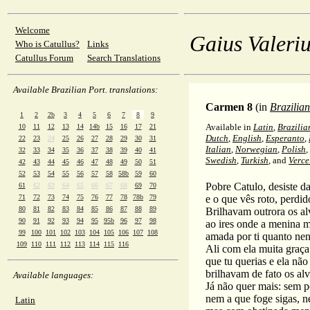
Welcome
Gaius Valeriu
Who is Catullus?
Links
Catullus Forum
Search Translations
Available Brazilian Port. translations:
Carmen 8
(in
Brazilian
1
2
2b
3
4
5
6
7
8
9
Available in
Latin
,
Brazilia
10
11
12
13
14
14b
15
16
17
21
Dutch
,
English
,
Esperanto
,
22
23
24
25
26
27
28
29
30
31
Italian
,
Norwegian
,
Polish
,
32
33
34
35
36
37
38
39
40
41
Swedish
,
Turkish
, and
Verce
42
43
44
45
46
47
48
49
50
51
52
53
54
55
56
57
58
58b
59
60
Pobre Catulo, desiste da
61
62
63
64
65
66
67
68
69
70
71
72
73
74
75
76
77
78
78b
79
e o que vês roto, perdid
80
81
82
83
84
85
86
87
88
89
Brilhavam outrora os alv
90
91
92
93
94
95
95b
96
97
98
ao ires onde a menina 
99
100
101
102
103
104
105
106
107
108
amada por ti quanto ne
109
110
111
112
113
114
115
116
Ali com ela muita graça 
que tu querias e ela não
brilhavam de fato os alvo
Available languages:
Já não quer mais: sem 
nem a que foge sigas, ne
Latin