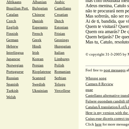
mas com obstinada ment
Afrikaans
Albanian
Arabic
Adeus menina, Catulo s
Brazilian Port.
Bulgarian
Castellano
não te procurará nem p
Catalan
Chinese
Croatian
Mas sofrerás, não ser r
Czech
Danish
Dutch
Ai de ti, bandida, que v
Quem te visitará? Quem 
English
Esperanto
Estonian
Quem ora amarás? De q
Finnish
French
Frisian
Quem beijarás? De quem
German
Greek
Gronings
Mas tu, Catulo, resoluto
Hebrew
Hindi
Hungarian
Interlingua
Irish
Italian
© copyright 31-3-2005 by 
Japanese
Korean
Limburgs
Norwegian
Persian
Polish
Feel free to
post messages
ab
Portuguese
Rioplatense
Romanian
Russian
Scanned
Serbian
Whrong song
Carmen 8 Review
Spanish
Swedish
Telugu
quae
Turkish
Ukrainian
Vercellese
Castellano alternative tran
Welsh
Fulsere quondam candidi tibi
CatalanÂ translationÂ ofÂ
Here is my version with the 
Cuius esse diceris correct t
Click
here
for more message