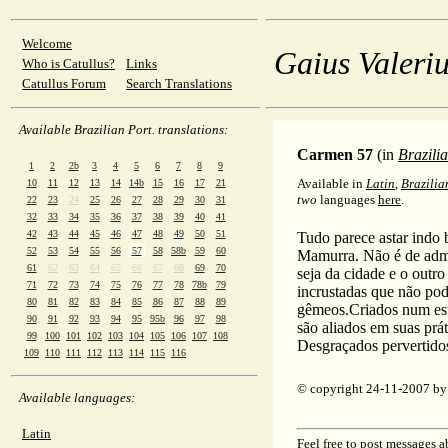
Welcome
Gaius Valeriu
Who is Catullus?
Links
Catullus Forum
Search Translations
Available Brazilian Port. translations:
Carmen 57
(in
Brazili
1
2
2b
3
4
5
6
7
8
9
Available in
Latin
,
Brazilia
10
11
12
13
14
14b
15
16
17
21
two
languages
here
.
22
23
24
25
26
27
28
29
30
31
32
33
34
35
36
37
38
39
40
41
42
43
44
45
46
47
48
49
50
51
Tudo parece astar indo 
52
53
54
55
56
57
58
58b
59
60
Mamurra. Não é de adm
61
62
63
64
65
66
67
68
69
70
seja da cidade e o outro
71
72
73
74
75
76
77
78
78b
79
incrustadas que não pod
80
81
82
83
84
85
86
87
88
89
gêmeos.Criados num estr
90
91
92
93
94
95
95b
96
97
98
são aliados em suas prá
99
100
101
102
103
104
105
106
107
108
Desgraçados pervertido
109
110
111
112
113
114
115
116
© copyright 24-11-2007 by 
Available languages:
Latin
Feel free to
post messages
ab