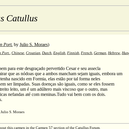
s Catullus
an Port.
by
Julio S. Moraes
)
n Port.
,
Chinese
,
Croatian
,
Dutch
,
English
,
Finnish
,
French
,
German
,
Hebrew
,
Hun
bem para este desgraçado pervertido Cesar e seu assecla
irar que as nódoas que a ambos mancham sejam iguais, embora um
 tenha nascido em Formia, elas estão por tal forma neles
em ser limpadas. Suas doenças são iguais, como se eles fossem
eito leito, um é um adúltero mais viscoso que o outro, mas
ticas nefandas até com meninas.Tudo vai bem com os dois.
s.
Julio S. Moraes
out this carmen in the
Carmen 57
section of the
Catullus Forum
.