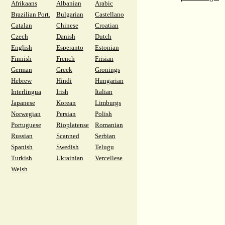
Afrikaans
Albanian
Arabic
Brazilian Port.
Bulgarian
Castellano
Catalan
Chinese
Croatian
Czech
Danish
Dutch
English
Esperanto
Estonian
Finnish
French
Frisian
German
Greek
Gronings
Hebrew
Hindi
Hungarian
Interlingua
Irish
Italian
Japanese
Korean
Limburgs
Norwegian
Persian
Polish
Portuguese
Rioplatense
Romanian
Russian
Scanned
Serbian
Spanish
Swedish
Telugu
Turkish
Ukrainian
Vercellese
Welsh