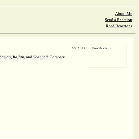
About Me
Send a Reaction
Read Reactions
<<
•
>>
Share this text:
garian
,
Italian
, and
Scanned
. Compare