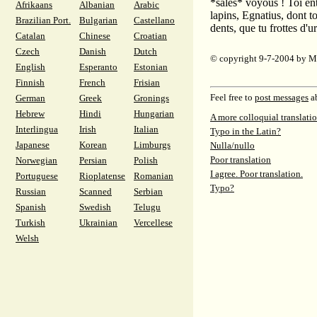
*sales* voyous ! Toi ent
Afrikaans
Albanian
Arabic
lapins, Egnatius, dont to
Brazilian Port.
Bulgarian
Castellano
dents, que tu frottes d'u
Catalan
Chinese
Croatian
Czech
Danish
Dutch
© copyright 9-7-2004 by M
English
Esperanto
Estonian
Finnish
French
Frisian
Feel free to
post messages
ab
German
Greek
Gronings
Hebrew
Hindi
Hungarian
A more colloquial translati
Interlingua
Irish
Italian
Typo in the Latin?
Japanese
Korean
Limburgs
Nulla/nullo
Poor translation
Norwegian
Persian
Polish
I agree. Poor translation.
Portuguese
Rioplatense
Romanian
Typo?
Russian
Scanned
Serbian
Spanish
Swedish
Telugu
Turkish
Ukrainian
Vercellese
Welsh