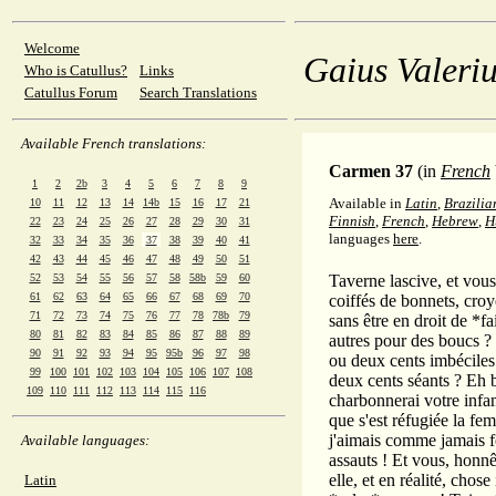
Welcome
Gaius Valeriu
Who is Catullus?
Links
Catullus Forum
Search Translations
Available French translations:
Carmen 37
(in
French
1
2
2b
3
4
5
6
7
8
9
Available in
Latin
,
Brazilia
10
11
12
13
14
14b
15
16
17
21
Finnish
,
French
,
Hebrew
,
H
22
23
24
25
26
27
28
29
30
31
languages
here
.
32
33
34
35
36
37
38
39
40
41
42
43
44
45
46
47
48
49
50
51
52
53
54
55
56
57
58
58b
59
60
Taverne lascive, et vous
61
62
63
64
65
66
67
68
69
70
coiffés de bonnets, croy
71
72
73
74
75
76
77
78
78b
79
sans être en droit de *fa
80
81
82
83
84
85
86
87
88
89
autres pour des boucs ?
90
91
92
93
94
95
95b
96
97
98
ou deux cents imbéciles a
99
100
101
102
103
104
105
106
107
108
deux cents séants ? Eh 
109
110
111
112
113
114
115
116
charbonnerai votre infami
que s'est réfugiée la fe
j'aimais comme jamais f
Available languages:
assauts ! Et vous, honnê
elle, et en réalité, chos
Latin