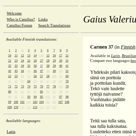
Welcome
Gaius Valeriu
Who is Catullus?
Links
Catullus Forum
Search Translations
Available Finnish translations:
Carmen 37
(in
Finnish
1
2
2b
3
4
5
6
7
8
9
Available in
Latin
,
Brazilia
10
11
12
13
14
14b
15
16
17
21
Compare
two
languages
her
22
23
24
25
26
27
28
29
30
31
32
33
34
35
36
37
38
39
40
41
42
43
44
45
46
47
48
49
50
51
Yhdeksäs pilari kaksois
52
53
54
55
56
57
58
58b
59
60
siinä on porttola
61
62
63
64
65
66
67
68
69
70
ja porttolan kundit.
71
72
73
74
75
76
77
78
78b
79
Tekö vain luulette
80
81
82
83
84
85
86
87
88
89
tyttöjä naivanne?
90
91
92
93
94
95
95b
96
97
98
Vuohinako pidätte
99
100
101
102
103
104
105
106
107
108
kaikkia toisia?
109
110
111
112
113
114
115
116
Teitä saa tulla sata,
Available languages:
saa tulla kaksisataa.
Luuletteko etten minä te
Latin