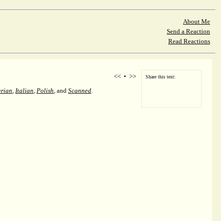
About Me
Send a Reaction
Read Reactions
<<
•
>>
Share this text:
rian
,
Italian
,
Polish
, and
Scanned
.