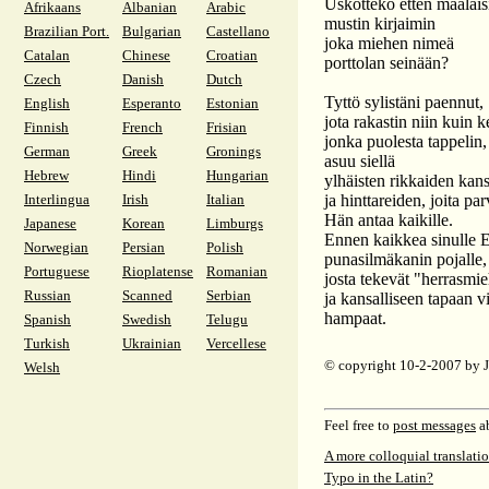
Uskotteko etten maalais
Afrikaans
Albanian
Arabic
mustin kirjaimin
Brazilian Port.
Bulgarian
Castellano
joka miehen nimeä
Catalan
Chinese
Croatian
porttolan seinään?
Czech
Danish
Dutch
Tyttö sylistäni paennut,
English
Esperanto
Estonian
jota rakastin niin kuin 
Finnish
French
Frisian
jonka puolesta tappelin,
German
Greek
Gronings
asuu siellä
Hebrew
Hindi
Hungarian
ylhäisten rikkaiden kans
Interlingua
Irish
Italian
ja hinttareiden, joita par
Hän antaa kaikille.
Japanese
Korean
Limburgs
Ennen kaikkea sinulle E
Norwegian
Persian
Polish
punasilmäkanin pojalle,
Portuguese
Rioplatense
Romanian
josta tekevät "herrasmi
Russian
Scanned
Serbian
ja kansalliseen tapaan vi
hampaat.
Spanish
Swedish
Telugu
Turkish
Ukrainian
Vercellese
© copyright 10-2-2007 by
Welsh
Feel free to
post messages
ab
A more colloquial translati
Typo in the Latin?