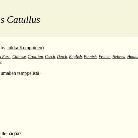
s Catullus
by
Jukka Kemppinen
)
n Port.
,
Chinese
,
Croatian
,
Czech
,
Dutch
,
English
,
Finnish
,
French
,
Hebrew
,
Hunga
e
.
jumalien temppelistä -
ille pärjää?