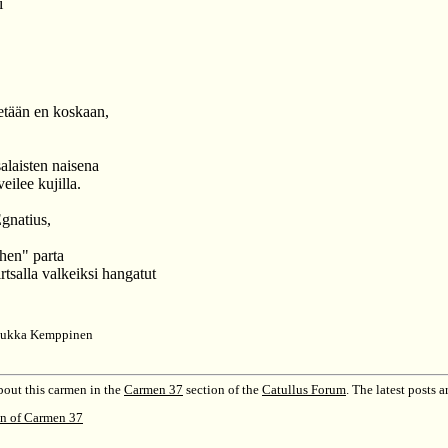
i
ketään en koskaan,
alaisten naisena
veilee kujilla.
gnatius,
ehen" parta
rtsalla valkeiksi hangatut
 Jukka Kemppinen
out this carmen in the
Carmen 37
section of the
Catullus Forum
.
The latest posts a
on of Carmen 37