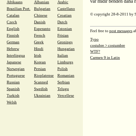
var mıdır benden daha m
Afrikaans
Albanian
Arabic
Brazilian Port.
Bulgarian
Castellano
© copyright 28-8-2011 by 
Catalan
Chinese
Croatian
Czech
Danish
Dutch
English
Esperanto
Estonian
Feel free to
post messages
ab
Finnish
French
Frisian
Typo
German
Greek
Gronings
costubre > costumbre
Hebrew
Hindi
Hungarian
WTF?
Interlingua
Irish
Italian
Carmen 9 in Latin
Japanese
Korean
Limburgs
Norwegian
Persian
Polish
Portuguese
Rioplatense
Romanian
Russian
Scanned
Serbian
Spanish
Swedish
Telugu
Turkish
Ukrainian
Vercellese
Welsh