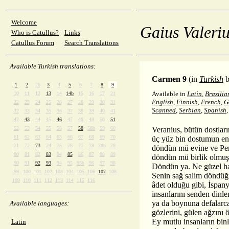
Welcome
Gaius Valeriu
Who is Catullus?
Links
Catullus Forum
Search Translations
Available Turkish translations:
Carmen 9
(in
Turkish
1
2
2b
3
4
5
6
7
8
9
Available in
Latin
,
Brazilia
10
11
12
13
14
14b
15
16
17
21
English
,
Finnish
,
French
,
G
22
23
24
25
26
27
28
29
30
31
Scanned
,
Serbian
,
Spanish
32
33
34
35
36
37
38
39
40
41
42
43
44
45
46
47
48
49
50
51
52
53
54
55
56
57
58
58b
59
60
Veranius, bütün dostları
61
62
63
64
65
66
67
68
69
70
üç yüz bin dostumun en
71
72
73
74
75
76
77
78
78b
79
döndün mü evine ve Pen
80
81
82
83
84
85
86
87
88
89
döndün mü birlik olmuş 
90
91
92
93
94
95
95b
96
97
98
Döndün ya. Ne güzel h
99
100
101
102
103
104
105
106
107
108
Senin sağ salim döndü
109
110
111
112
113
114
115
116
âdet olduğu gibi, İspanya
insanlarını senden dinl
ya da boynuna defalarca
Available languages:
gözlerini, gülen ağzını
Ey mutlu insanların binl
Latin