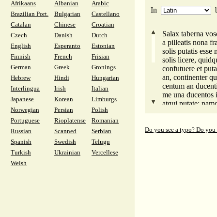
Afrikaans
Albanian
Arabic
vous faites l'amou
In
n'êtes que des rie
Brazilian Port.
Bulgarian
Castellano
autres, fils chevel
Catalan
Chinese
Croatian
dont tout le mérit
Salax taberna vos
Czech
Danish
Dutch
que tu frottes d'u
a pilleatis nona fr
English
Esperanto
Estonian
solis putatis esse
Finnish
French
Frisian
solis licere, quid
German
Greek
Gronings
confutuere et puta
an, continenter qu
Hebrew
Hindi
Hungarian
centum an ducenti
Interlingua
Irish
Italian
me una ducentos i
Japanese
Korean
Limburgs
atqui putate: namq
Norwegian
Persian
Polish
frontem tabernae 
Portuguese
Rioplatense
Romanian
puella nam mi, qu
amata tantum qua
Do you see a typo? Do you
Russian
Scanned
Serbian
pro qua mihi sunt
Spanish
Swedish
Telugu
consedit istic. ha
Turkish
Ukrainian
Vercellese
omnes amatis, et 
Welsh
omnes pusilli et s
tu praeter omnes u
cuniculosae Celtibe
Egnati. opaca qu
et dens Hibera def