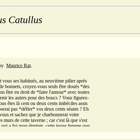
us Catullus
by
Maurice Rat
.
t vous ses habitués, au neuvième pilier après
 de bonnets, croyez-vous seuls être doués *des
sans être en droit de *faire l'amour* avec toutes
enir les autres pour des boucs ? Vous figurez-
us êtes là cent ou deux cents imbéciles assis
n'oserai pas *défier* vos deux cents séants ? Eh
vous et sachez que je charbonnerai votre
s murs de cette taverne ; car c'est là que s'est
 qui a fui mon étreinte, cette jeune femme que
mais femme ne sera aimée, pour qui j'ai
uts ! Et vous, honnêtes et heureuses gens,