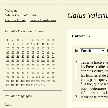
Welcome
Gaius Valeri
Who is Catullus?
Links
Catullus Forum
Search Translations
Available French translations:
Carmen 37
1
2
2b
3
4
5
6
7
8
9
10
11
12
13
14
14b
15
16
17
21
22
23
24
25
26
27
28
29
30
31
In
32
33
34
35
36
37
38
39
40
41
42
43
44
45
46
47
48
49
50
51
52
53
54
55
56
57
58
58b
59
60
Taverne lascive, e
61
62
63
64
65
66
67
68
69
70
les Frères coiffés
71
72
73
74
75
76
77
78
78b
79
attributs virils*, 
80
81
82
83
84
85
86
87
88
89
les femmes et de t
90
91
92
93
94
95
95b
96
97
98
vous, parce que vo
99
100
101
102
103
104
105
106
107
108
à la file, que je 
109
110
111
112
113
114
115
116
bien ! détrompez-
infamie sur tous le
Available languages:
réfugiée la femme
j'aimais comme ja
Latin
soutenu mille assa